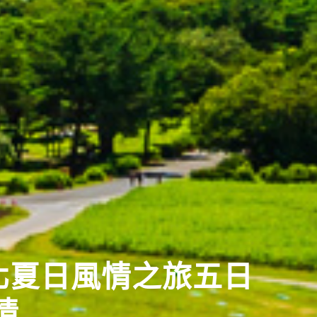
東北夏日風情之旅五日
先GO
情