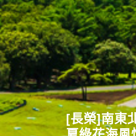
[長榮]南
暑假清倉搶
夏綠花海風