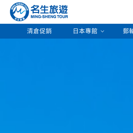
清倉促銷
日本專館
郵