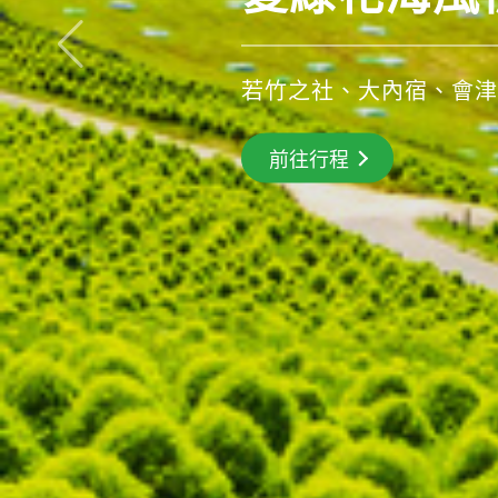
涼夏特惠遊
若竹之社、大內宿、會津
前往行程
前往行程
前往行程
搶先GO