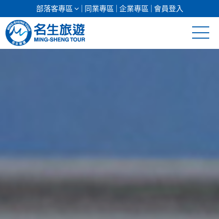
部落客專區
同業專區
企業專區
會員登入
清倉促銷
日本專館
郵輪假期
海島假期
韓國
東南亞
美加紐澳