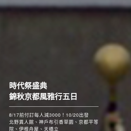
歐洲
時代祭盛典
錦秋京都風雅行五日
8/17前付訂每人減3000！10/20出發
北野異人館、神戶布引香草園、京都平等
院、伊根舟屋、天橋立
搶先GO