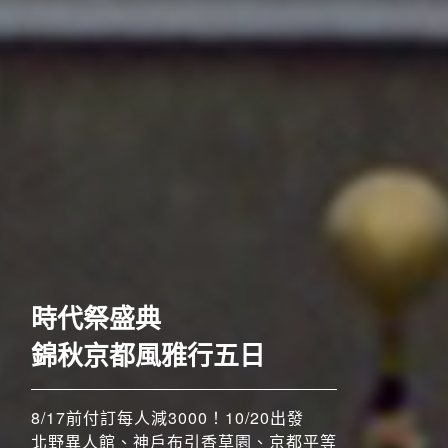
歐洲
時代祭盛典
錦秋京都風雅行五日
8/17前付訂每人減3000！10/20出發
北野異人館、神戶布引香草園、京都平等