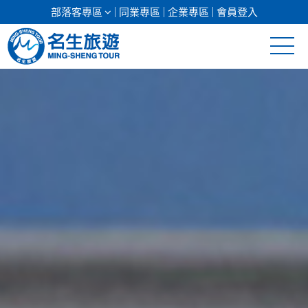
部落客專區
同業專區
企業專區
會員登入
清倉促銷
日本專館
郵輪假期
海島假期
韓國
東南亞
美加紐澳