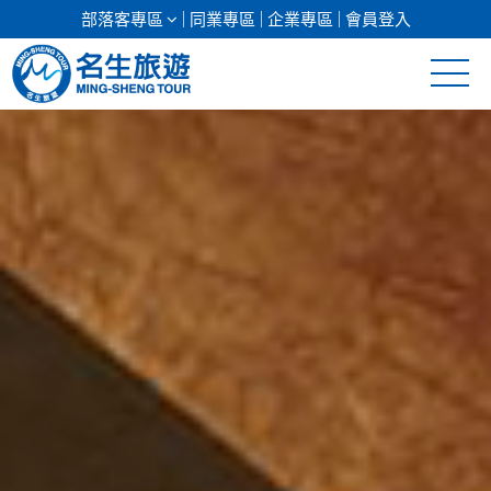
部落客專區
同業專區
企業專區
會員登入
清倉促銷
日本專館
郵輪假期
海島假期
韓國
東南亞
美加紐澳