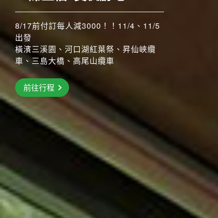
8/17前付訂每人減3000！！11/4、11/5
搶先GO
出發
橫濱三溪園、河口湖紅葉祭、昇仙峽纜
前往行程
車、三島大橋、高尾山纜車
前往行程
前往行程