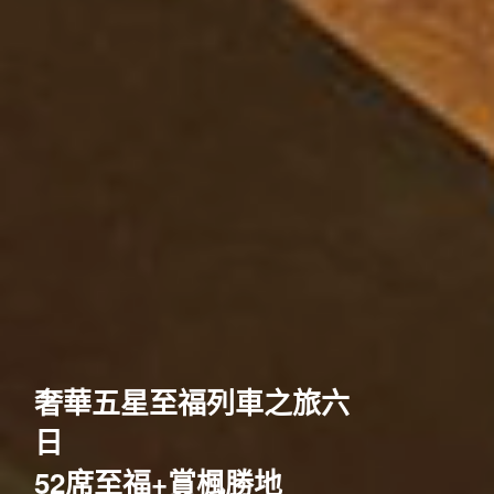
歐洲
奢華五星至福列車之旅六
日
52席至福+賞楓勝地