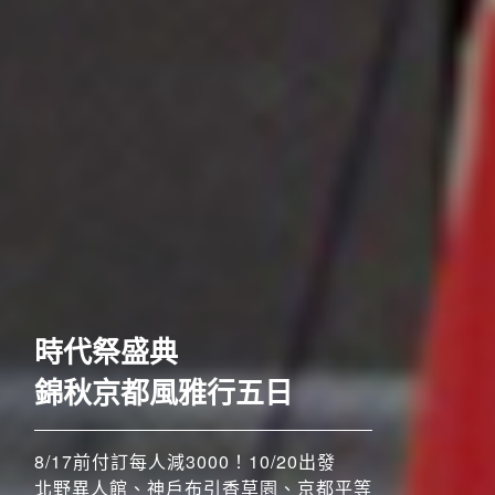
歐洲
時代祭盛典
錦秋京都風雅行五日
8/17前付訂每人減3000！10/20出發
北野異人館、神戶布引香草園、京都平等