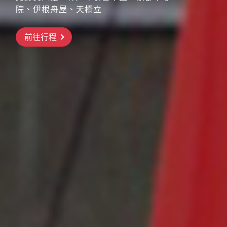
院、伊根舟屋、天橋立
搶先GO
前往行程
前往行程
前往行程