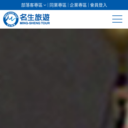
部落客專區
同業專區
企業專區
會員登入
清倉促銷
日本專館
郵輪假期
海島假期
韓國
東南亞
美加紐澳