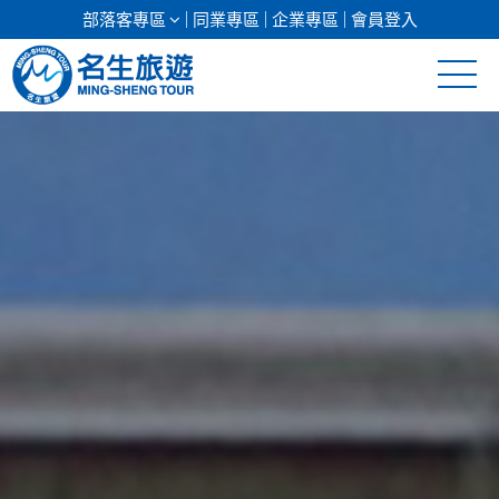
部落客專區
同業專區
企業專區
會員登入
清倉促銷
日本專館
郵輪假期
海島假期
韓國
東南亞
美加紐澳