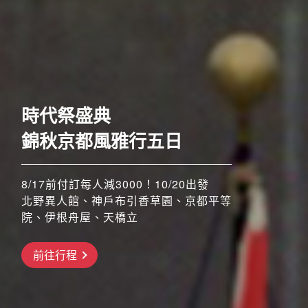
歐洲
奢華五星至福列車之旅六
日
時代祭盛典
52席至福+賞楓勝地
錦秋京都風雅行五日
8/17前付訂每人減3000！10/20出發
北野異人館、神戶布引香草園、京都平等
8/17前付訂每人減3000！！11/4、11/5
搶先GO
院、伊根舟屋、天橋立
出發
橫濱三溪園、河口湖紅葉祭、昇仙峽纜
前往行程
前往行程
車、三島大橋、高尾山纜車
前往行程