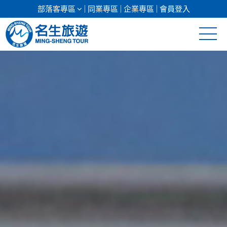
部落客專區
同業專區
企業專區
會員登入
清倉促銷
日本專館
郵輪假期
海島假期
韓國
東南亞
美加紐澳