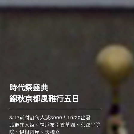
歐洲
時代祭盛典
錦秋京都風雅行五日
8/17前付訂每人減3000！10/20出發
北野異人館、神戶布引香草園、京都平等
院、伊根舟屋、天橋立
搶先GO