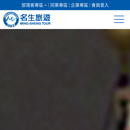
部落客專區
同業專區
企業專區
會員登入
清倉促銷
日本專館
郵輪假期
海島假期
韓國
東南亞
美加紐澳