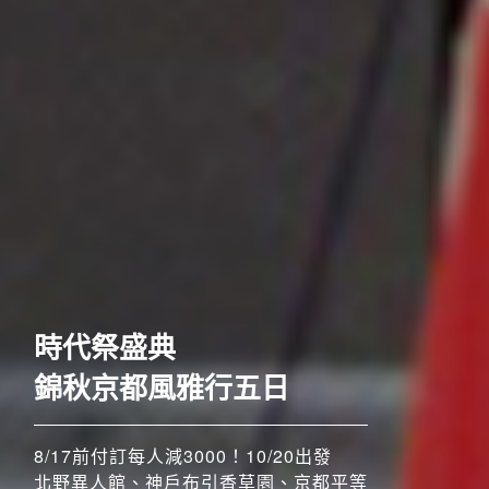
歐洲
時代祭盛典
錦秋京都風雅行五日
8/17前付訂每人減3000！10/20出發
北野異人館、神戶布引香草園、京都平等