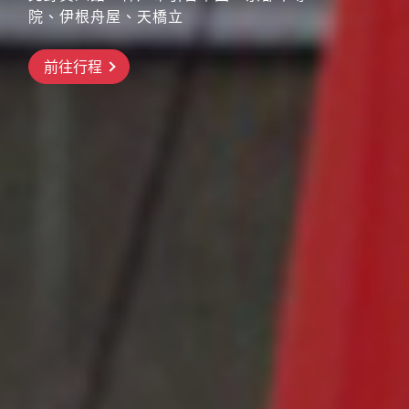
院、伊根舟屋、天橋立
搶先GO
前往行程
前往行程
前往行程