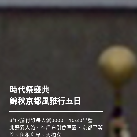
歐洲
時代祭盛典
錦秋京都風雅行五日
8/17前付訂每人減3000！10/20出發
北野異人館、神戶布引香草園、京都平等
院、伊根舟屋、天橋立
搶先GO