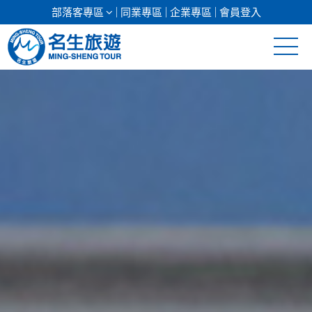
部落客專區
同業專區
企業專區
會員登入
清倉促銷
日本專館
郵輪假期
海島假期
韓國
東南亞
美加紐澳