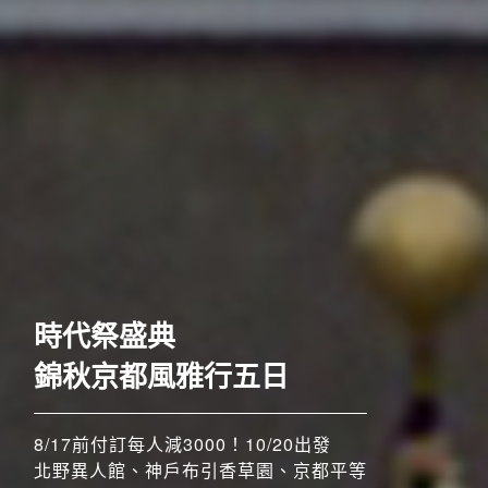
歐洲
時代祭盛典
奢華五星至福列車之旅六
日
錦秋京都風雅行五日
52席至福+賞楓勝地
8/17前付訂每人減3000！10/20出發
北野異人館、神戶布引香草園、京都平等