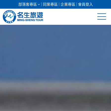
部落客專區
同業專區
企業專區
會員登入
清倉促銷
日本專館
郵輪假期
海島假期
韓國
東南亞
美加紐澳