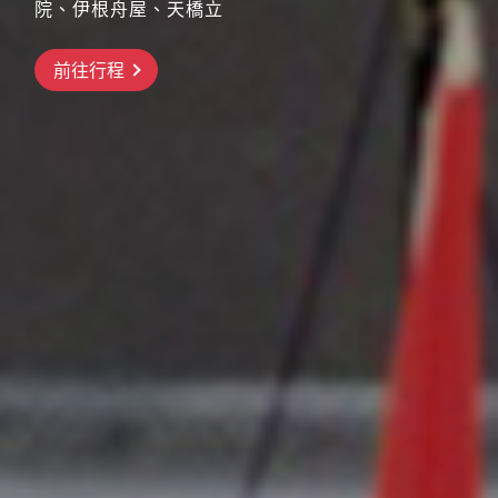
院、伊根舟屋、天橋立
搶先GO
前往行程
前往行程
前往行程