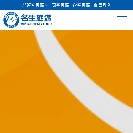
部落客專區
同業專區
企業專區
會員登入
清倉促銷
日本專館
郵輪假期
海島假期
韓國
東南亞
美加紐澳