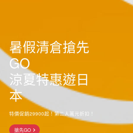
歐洲
暑假清倉搶先
GO
涼夏特惠遊日
本
特價促銷29900起！第二人萬元折扣！
搶先GO
前往行程