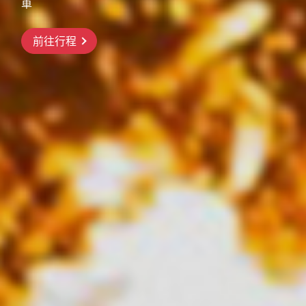
車
前往行程
前往行程
前往行程