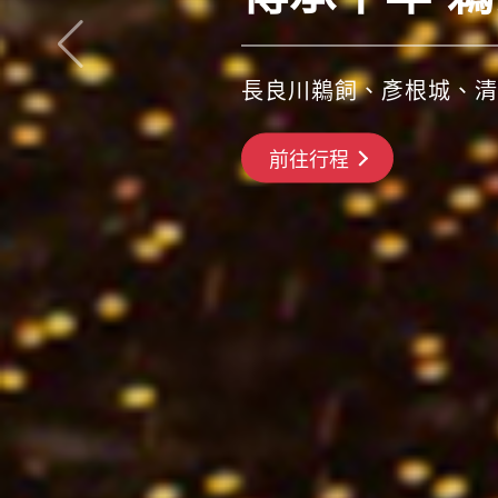
青森睡魔祭、盛岡颯舞祭
搶先GO
前往行程
前往行程
前往行程