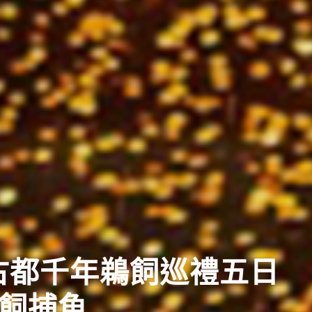
典
日盛大祭典