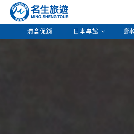
清倉促銷
日本專館
郵