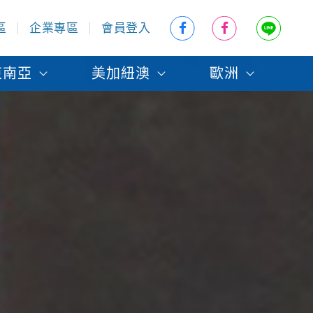
區
企業專區
會員登入
東南亞
美加紐澳
歐洲