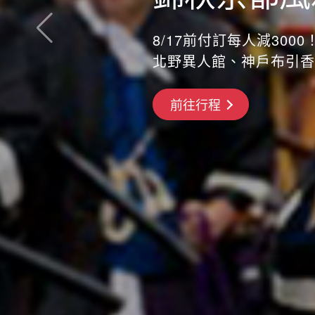
8/17前付訂每人減3000！
北野異人館、神戶布引香
搶先GO
前往行程
前往行程
前往行程