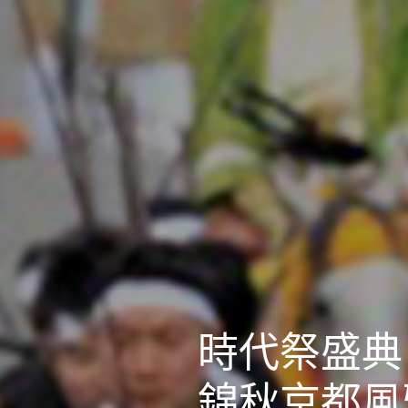
時代祭盛典
錦秋京都風