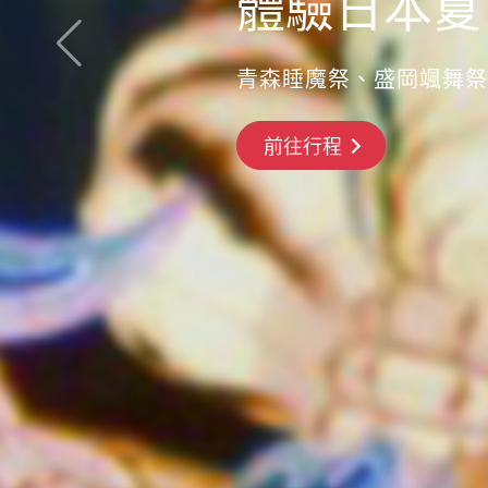
體驗日本夏
青森睡魔祭、盛岡颯舞祭
搶先GO
前往行程
前往行程
前往行程