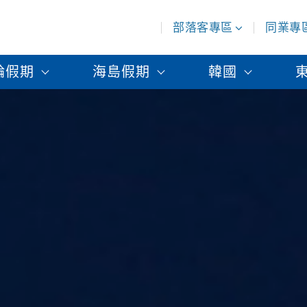
部落客專區
同業專
輪假期
海島假期
韓國