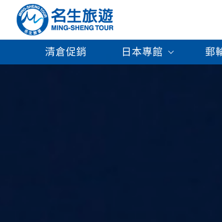
清倉促銷
日本專館
郵