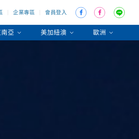
區
企業專區
會員登入
東南亞
美加紐澳
歐洲