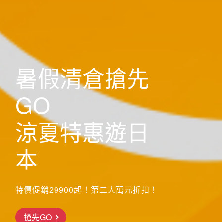
歐洲
暑假清倉搶先
GO
涼夏特惠遊日
本
特價促銷29900起！第二人萬元折扣！
前往行程
搶先GO