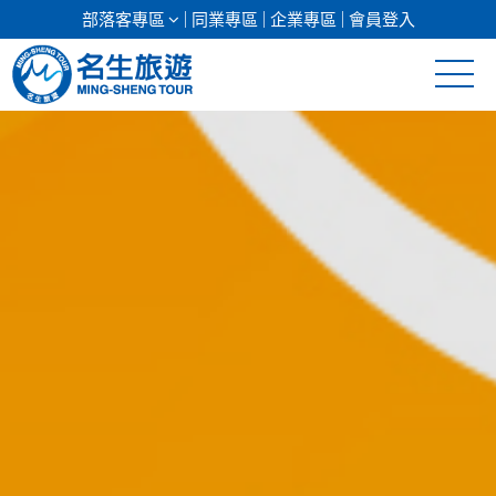
部落客專區
同業專區
企業專區
會員登入
清倉促銷
日本專館
郵輪假期
海島假期
韓國
東南亞
美加紐澳