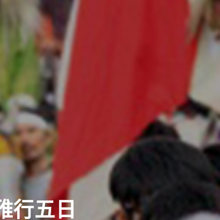
福列車之旅六日
賞楓勝地