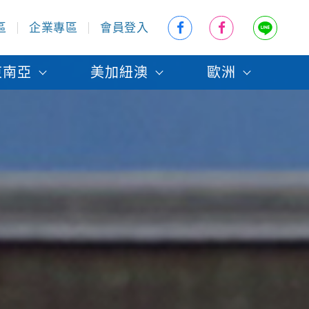
區
企業專區
會員登入
東南亞
美加紐澳
歐洲