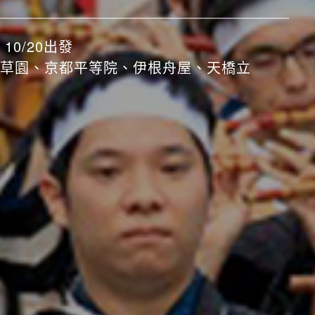
！11/4、11/5出發
祭、昇仙峽纜車、三島大橋、高尾山纜車