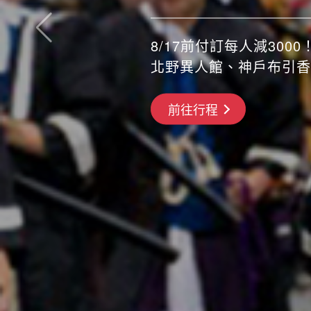
8/17前付訂每人減3000！
橫濱三溪園、河口湖紅葉
搶先GO
前往行程
前往行程
前往行程