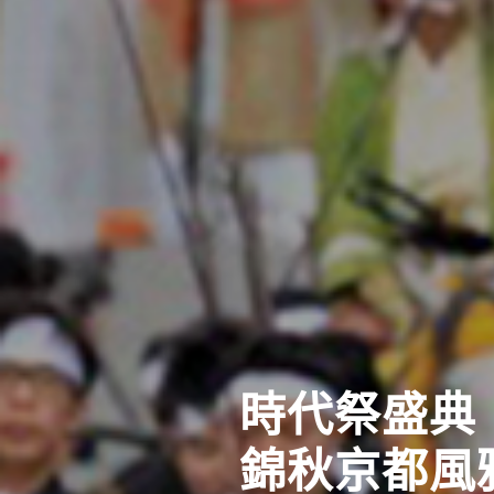
奢華五星至
52席至福+