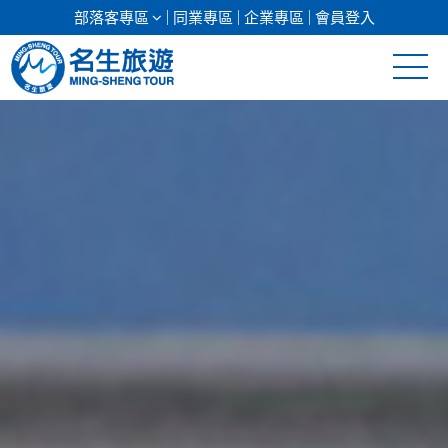
部落客專區
同業專區
企業專區
會員登入
清倉促銷
日本專館
郵輪假期
海島假期
韓國
東南亞
美加紐澳