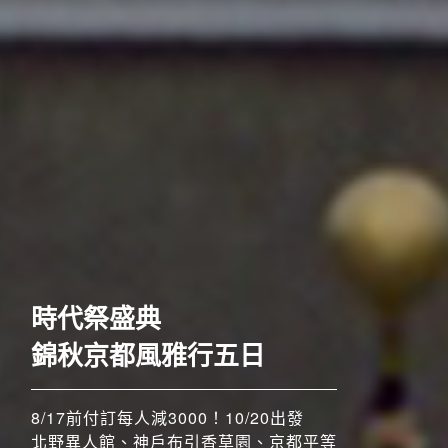
歐洲
時代祭盛典
錦秋京都風雅行五日
8/17前付訂每人減3000！10/20出發
北野異人館、神戶布引香草園、京都平等