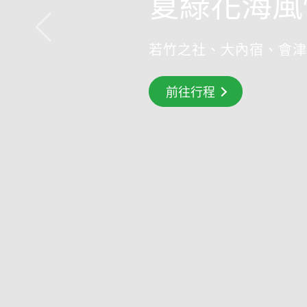
夏綠花海風
若竹之社、大內宿、會津
前往行程
前往行程
搶先GO
前往行程