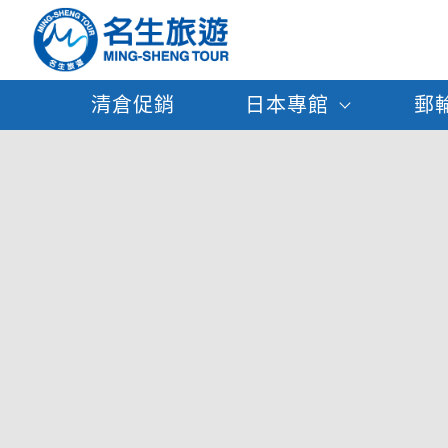
清倉促銷
日本專館
郵