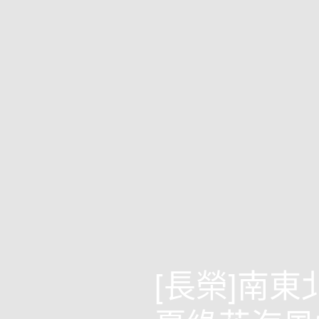
[長榮]南