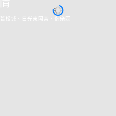
情
若松城、日光東照宮、偕樂園