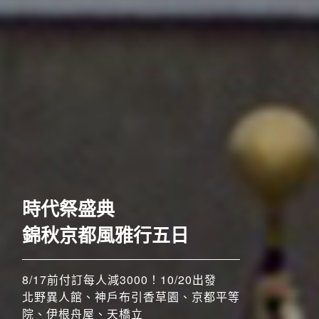
歐洲
時代祭盛典
錦秋京都風雅行五日
8/17前付訂每人減3000！10/20出發
北野異人館、神戶布引香草園、京都平等
院、伊根舟屋、天橋立
搶先GO