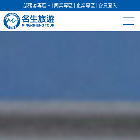
部落客專區
同業專區
企業專區
會員登入
清倉促銷
日本專館
郵輪假期
海島假期
韓國
東南亞
美加紐澳