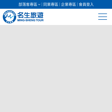
部落客專區
同業專區
企業專區
會員登入
清倉促銷
日本專館
郵輪假期
海島假期
韓國
東南亞
美加紐澳