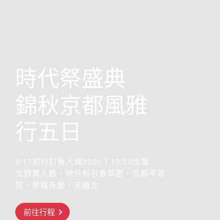
歐洲
時代祭盛典
錦秋京都風雅
行五日
8/17前付訂每人減3000！10/20出發
北野異人館、神戶布引香草園、京都平等
院、伊根舟屋、天橋立
搶先GO
前往行程