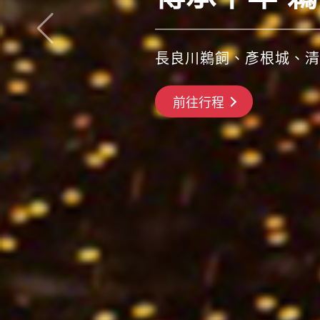
特價促銷29900起！第
前往行程
搶先GO
前往行程
前往行程