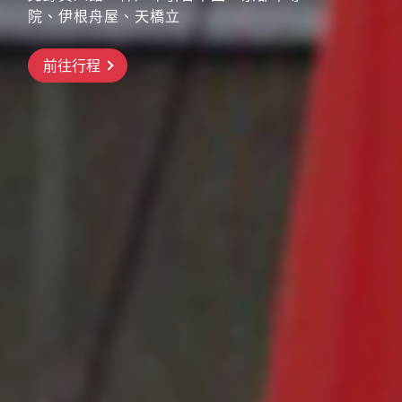
院、伊根舟屋、天橋立
搶先GO
前往行程
前往行程
前往行程