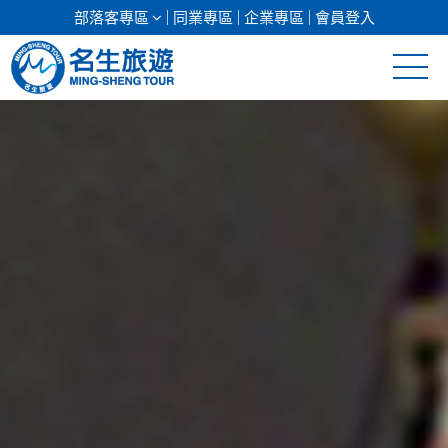
部落客專區
同業專區
企業專區
會員登入
清倉促銷
日本專館
郵輪假期
海島假期
韓國
東南亞
美加紐澳