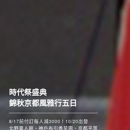
歐洲
時代祭盛典
錦秋京都風雅行五日
8/17前付訂每人減3000！10/20出發
北野異人館、神戶布引香草園、京都平等