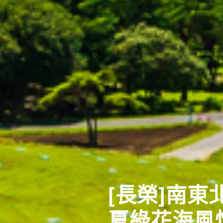
[長榮]南
夏綠花海風