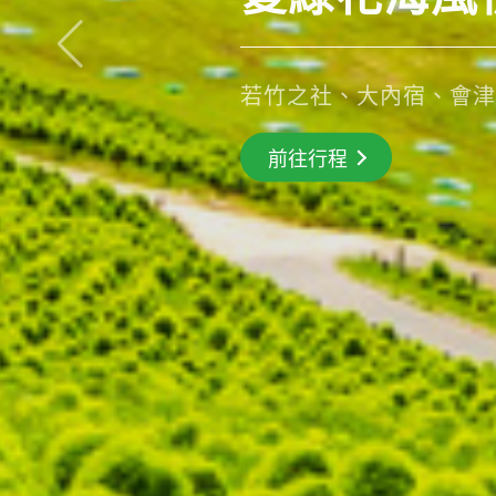
若竹之社、大內宿、會津
搶先GO
前往行程
前往行程
前往行程