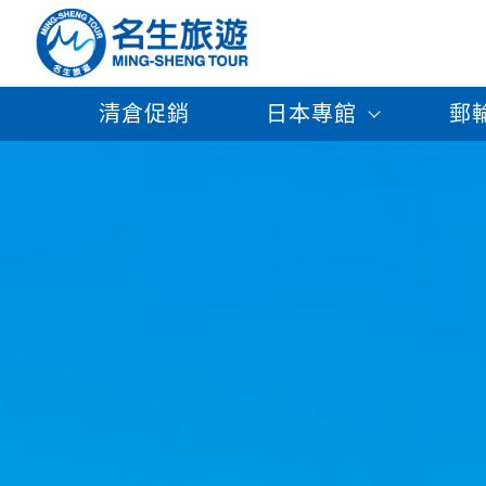
清倉促銷
日本專館
郵