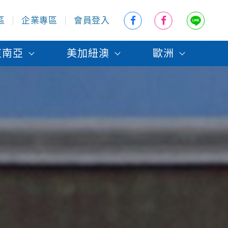
區
企業專區
會員登入
東南亞
美加紐澳
歐洲