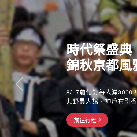
時代祭盛典
錦秋京都風
8/17前付訂每人減3000！
北野異人館、神戶布引香
搶先GO
前往行程
前往行程
前往行程