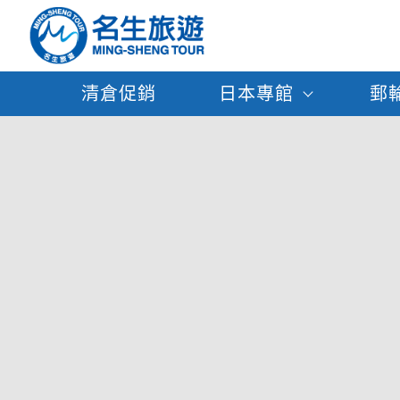
清倉促銷
日本專館
郵