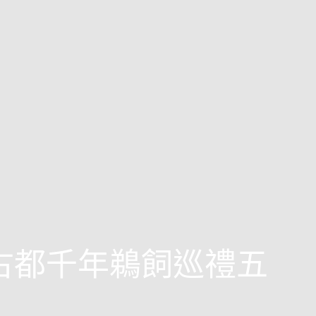
西古都千年鵜飼巡禮五