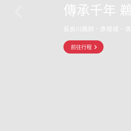
傳承千年 
長良川鵜飼、彥根城、清
前往行程
前往行程
搶先GO
前往行程