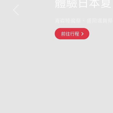
體驗日本夏
青森睡魔祭、盛岡颯舞祭
前往行程
搶先GO
前往行程
前往行程