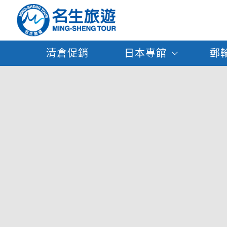
清倉促銷
日本專館
郵