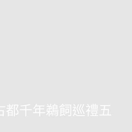
西古都千年鵜飼巡禮五