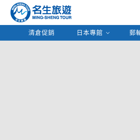
清倉促銷
日本專館
郵