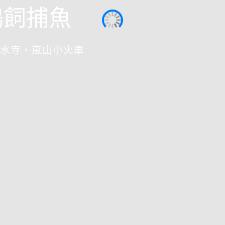
鵜飼捕魚
水寺、嵐山小火車