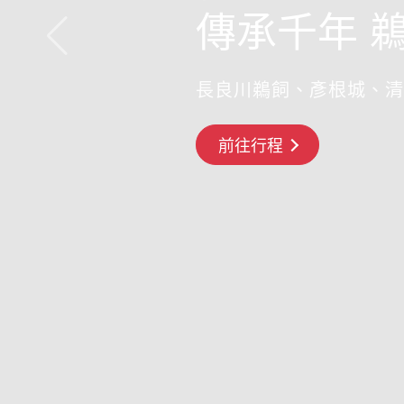
傳承千年 
長良川鵜飼、彥根城、清
搶先GO
前往行程
前往行程
前往行程