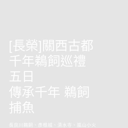
歐洲
[長榮]關西古都
千年鵜飼巡禮
五日
傳承千年 鵜飼
捕魚
前往行程
搶先GO
長良川鵜飼、彥根城、清水寺、嵐山小火