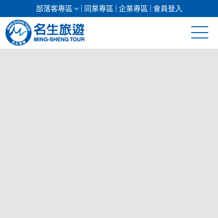
部落客專區
同業專區
企業專區
會員登入
清倉促銷
日本專館
郵輪假期
海島假期
韓國
東南亞
美加紐澳