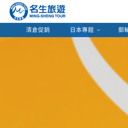
清倉促銷
日本專館
郵