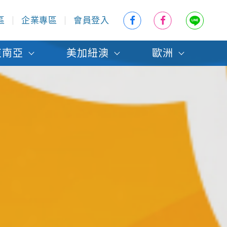
區
企業專區
會員登入
東南亞
美加紐澳
歐洲