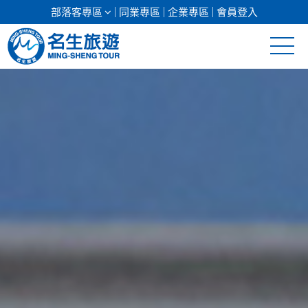
部落客專區
同業專區
企業專區
會員登入
清倉促銷
日本專館
郵輪假期
海島假期
韓國
東南亞
美加紐澳