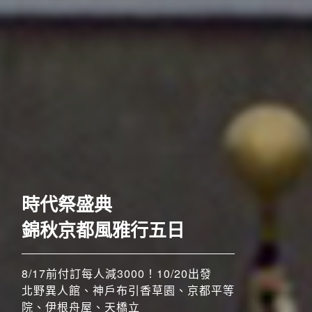
歐洲
時代祭盛典
錦秋京都風雅行五日
8/17前付訂每人減3000！10/20出發
北野異人館、神戶布引香草園、京都平等
院、伊根舟屋、天橋立
搶先GO