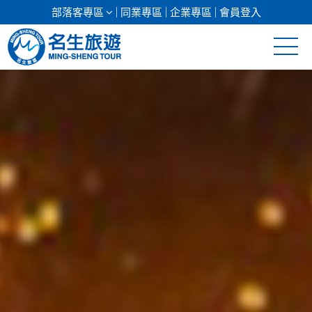
部落客專區
同業專區
企業專區
會員登入
清倉促銷
日本專館
郵輪假期
海島假期
韓國
東南亞
美加紐澳