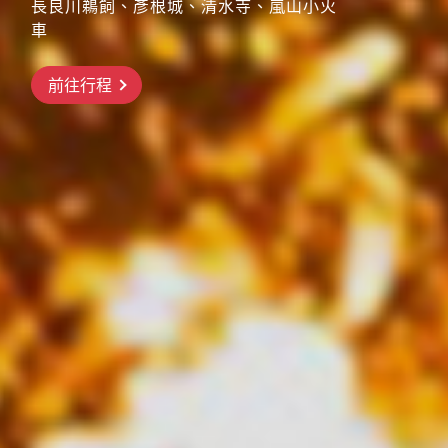
長良川鵜飼、彥根城、清水寺、嵐山小火
搶先GO
車
前往行程
前往行程
前往行程