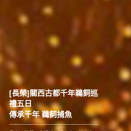
歐洲
[長榮]關西古都千年鵜飼巡
禮五日
傳承千年 鵜飼捕魚