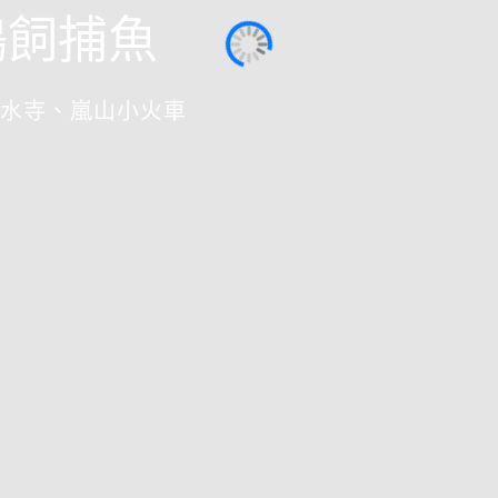
鵜飼捕魚
水寺、嵐山小火車