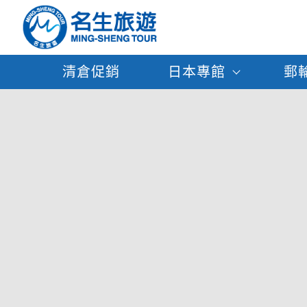
清倉促銷
日本專館
郵