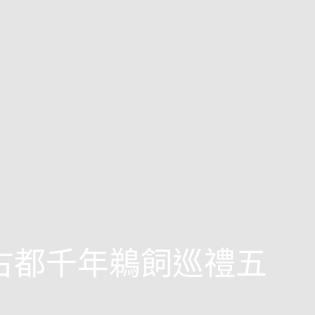
西古都千年鵜飼巡禮五