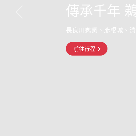
傳承千年 
長良川鵜飼、彥根城、清
搶先GO
前往行程
前往行程
前往行程