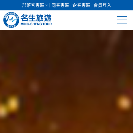
部落客專區
同業專區
企業專區
會員登入
清倉促銷
日本專館
郵輪假期
海島假期
韓國
東南亞
美加紐澳