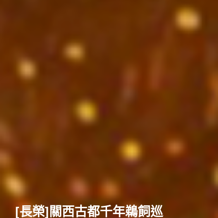
歐洲
暑假清倉搶先GO