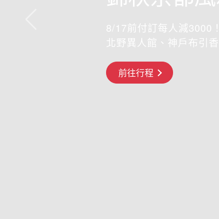
8/17前付訂每人減3000！
北野異人館、神戶布引香
搶先GO
前往行程
前往行程
前往行程