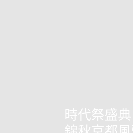
時代祭盛典
錦秋京都風