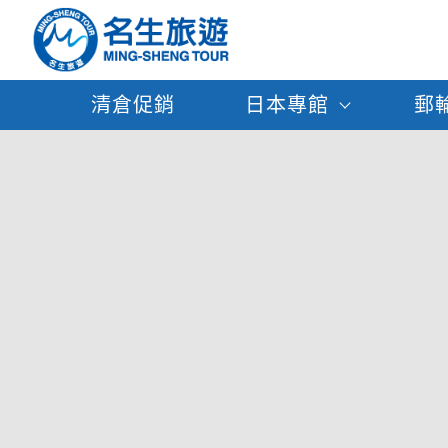
清倉促銷
日本專館
郵