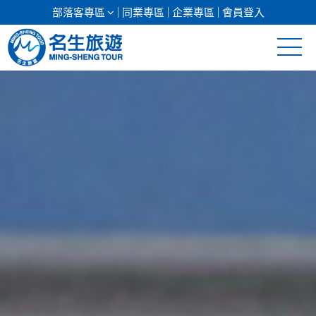
部落客專區
同業專區
企業專區
會員登入
清倉促銷
日本專館
郵輪假期
海島假期
韓國
東南亞
美加紐澳