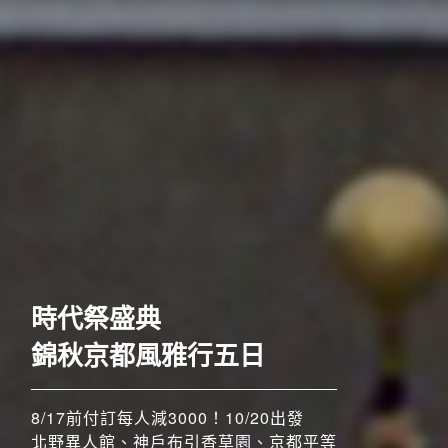
歐洲
時代祭盛典
錦秋京都風雅行五日
8/17前付訂每人減3000！10/20出發
北野異人館、神戶布引香草園、京都平等