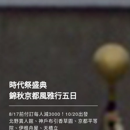
歐洲
時代祭盛典
錦秋京都風雅行五日
8/17前付訂每人減3000！10/20出發
北野異人館、神戶布引香草園、京都平等
院、伊根舟屋、天橋立
搶先GO