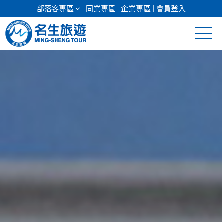
部落客專區
同業專區
企業專區
會員登入
清倉促銷
日本專館
郵輪假期
海島假期
韓國
東南亞
美加紐澳