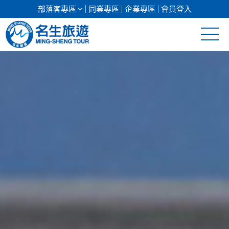
部落客專區
同業專區
企業專區
會員登入
清倉促銷
日本專館
郵輪假期
海島假期
韓國
東南亞
美加紐澳