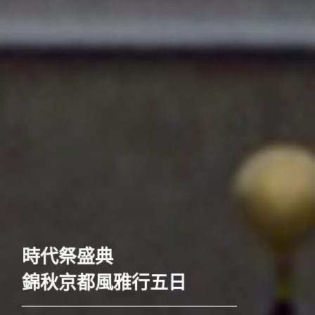
歐洲
奢華五星至福列車之旅六
時代祭盛典
日
錦秋京都風雅行五日
52席至福+賞楓勝地