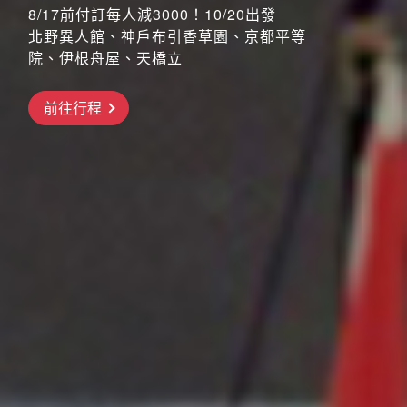
8/17前付訂每人減3000！10/20出發
北野異人館、神戶布引香草園、京都平等
院、伊根舟屋、天橋立
搶先GO
前往行程
前往行程
前往行程