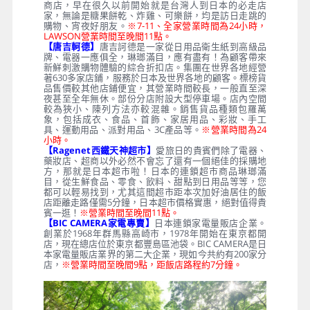
商店，早在很久以前開始就是台灣人到日本的必走店
家，無論是糖果餅乾、炸雞、可樂餅，均是訪日走跳的
購物、宵夜好朋友。
※7-11、全家營業時間為24小時，
LAWSON營業時間至晚間11點。
【唐吉軻德】
唐吉訶德是一家從日用品衛生紙到高級品
牌、電器一應俱全，琳瑯滿目，應有盡有！為顧客帶來
新鮮刺激購物體驗的綜合折扣店。集團在世界各地經營
著630多家店鋪，服務於日本及世界各地的顧客。標榜貨
品售價較其他店鋪便宜，其營業時間較長，一般直至深
夜甚至全年無休。部份分店附設大型停車場。店內空間
較為狹小、陳列方法亦較混雜。銷售貨品種類包羅萬
象，包括成衣、食品、首飾、家居用品、彩妝、手工
具、運動用品、派對用品、3C產品等。
※營業時間為24
小時。
【Ragenet西鐵天神超市】
愛旅日的貴賓們除了電器、
藥妝店、超商以外必然不會忘了還有一個絕佳的採購地
方，那就是日本超市啦！日本的連鎖超市商品琳瑯滿
目，從生鮮食品、零食、飲料、甜點到日用品等等，您
都可以輕易找到，尤其這間超市距本次加好油居住的飯
店距離走路僅需5分鐘，日本超市價格實惠，絕對值得貴
賓一逛！
※營業時間至晚間11點。
【BIC CAMERA家電專賣】
日本連鎖家電量販店企業。
創業於1968年群馬縣高崎市，1978年開始在東京都開
店，現在總店位於東京都豐島區池袋。BIC CAMERA是日
本家電量販店業界的第二大企業，現如今共約有200家分
店，
※營業時間至晚間9點，距飯店路程約7分鐘。