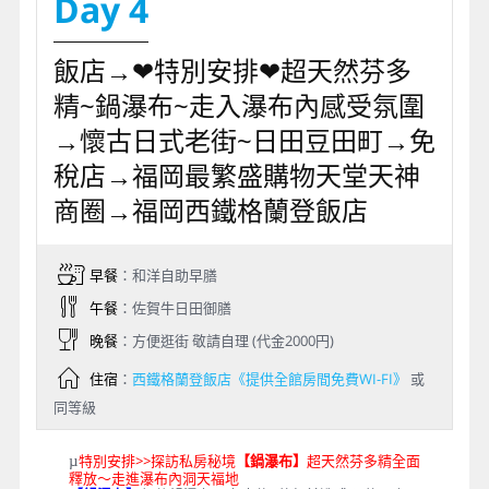
Day 4
飯店→❤特別安排❤超天然芬多
精~鍋瀑布~走入瀑布內感受氛圍
→懷古日式老街~日田豆田町→免
稅店→福岡最繁盛購物天堂天神
商圈→福岡西鐵格蘭登飯店
早餐
：和洋自助早膳
午餐
：佐賀牛日田御膳
晚餐
：方便逛街 敬請自理 (代金2000円)
住宿
：
西鐵格蘭登飯店《提供全館房間免費WI-FI》
或
同等級
特別安排>>探訪私房秘境
【鍋瀑布】
超天然芬多精全面
µ
釋放～走進瀑布內洞天福地