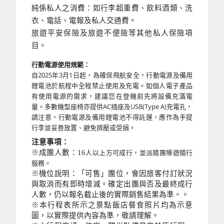
純係私人之消費：如行李超重費、飲料酒類、洗
衣、電話、電報及私人交通費。
旅遊平安保險及旅遊不便險等其他私人保險項
目。
行動電源使用規範：
自2025年3月1日起，為確保飛航安全，行動電源及備用
鋰電池於航程中全程禁止使用及充電。如個人電子產品
有使用電源的需求，建議您在登機前先將設備充滿電
量。多數機型座椅亦提供AC插座及USB(Type A)充電孔，
請注意，行動電源及備用鋰電池不得託運，應作為手提
行李並妥善放置、避免擠壓或受損。
注意事項：
※成團人數：16
人以上方可成行，並派隨團導遊隨行
服務。
※機位說明：「可售」團位，會因旅客付訂狀況
與取消而有即時增減。確定出團與否及最終成行
人數，仍以報名截止後的實際銷售結果為準。。
※本行程表所示之景點飯店餐食照片均為示意
圖，以實際提供內容為準，敬請理解。