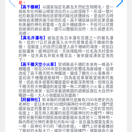
屋。
【高千穗峽】
以國家指定名勝及天然紀念物聞名，是一
個長年在阿蘇山噴發流出的火山岩侵蝕下，形成一整片
柱形斷崖的特殊柱狀節理的稜柱狀體峽谷，是由於古時
候熔岩液體快速冷卻而形成。高千穗區峽谷附近更是遍
布美麗的神社和客棧。在高千穗線路中，不但可以欣賞
到絕美的峽谷風景，還可以體驗到自然、文化與歷史的
洗禮。
【真名井瀑布】
被指定為日本瀑布百選之一的著名瀑
布，從約17公尺高處落入水中的景像是高千穗峽的象
徵。 從斷崖上的自然公園墜入高千穗峽的場景，宛如白
蛇般優美。據神話所述，天孫降臨時一位名為天村雲命
的神，從天真名井取水種至此，後來變成湧泉宣洩而
下。
【高千穗天空小火車】
宮崎縣高千穗町本來有一條高千
穗鐵道，但在2008年受到颱風的影響成為廢線後，這裡
改成了高千穗天照大神鐵道，變成了觀光小火車專用。
當初高千穗鐵道廢線時，因為能從車窗眺望絕美的風
景，因此很多遊客和鐵道愛好者都深表惋惜。但現在高
千穗天照大神鐵道則能從獨一無二的觀光小火車上再度
欣賞絕色美景，如同坐著遊樂園的遊樂設施在大自然中
暢遊一般，大人小孩都能玩到盡興！
【阿蘇神社】
熊本縣的阿蘇神社是擁有2500年歷史的古
老神社，是日本約有500間阿蘇神社中的總本社。樓門是
國家指定的重要文化財，走在阿蘇市内一之宮町宮地的
街道上，首先映入眼簾的就是阿蘇神社的大樓門。神社
裡祭祀著阿蘇的開拓始祖健磐龍命及其他十二尊神明。
縣內祭祀分神的奉齋社共有461座，並且遍及關東及東北
一帶。與神社平行的「橫向參道」，樓門上供奉著雕刻
了龍紋的木製太刀。據說只要穿過樓門，健磐龍命化身