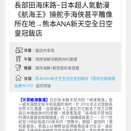
長部田海床路~日本超人氣動漫
《航海王》操舵手海俠甚平雕像
所在地→熊本ANA新天空全日空
皇冠飯店
早餐
：飯店內享用
午餐
：燒烤海鮮活鮑魚BBQ套膳
晚餐
：燒肉海鮮+軟性飲料食放題
住宿
：
熊本ANA新天空全日空皇冠飯店《提供全館房間
免費WI-FI》
或同等級
【天草崎津集落】
位於熊本縣天草市的「崎津集落」是
一處充滿歷史與平和氛圍的漁村，於 2018 年正式登錄為
世界文化遺產。這裡最迷人之處在於它融合了西方宗教
與日本傳統漁村的景觀。崎津集落是「長崎與天草地區
的潛伏基督徒相關遺產」的 12 個構成資產之一，於17世
紀至19世紀長達250多年的「禁教令」期間，當地的「潛
伏基督徒」表面上以佛教徒或神道教徒身分生活，漁民
們私下透過對著鮑魚貝殼內側紋路祈禱，其紋路看起來