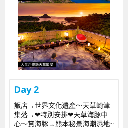
Day 2
飯店→世界文化遺產～天草崎津
集落→❤特別安排❤天草海豚中
心～賞海豚→熊本秘景海潮濕地~