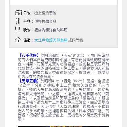
早餐
：機上精緻套餐
午餐
：博多拉麵套餐
晚餐
：飯店內和洋自助料理
住宿
：
大江戶物語天草龜屋
或同等級
【八千代座】
於明治43年（西元1910年），由山鹿當地
的商人們集資建成的劇場小屋。有著德製鐵軌的旋轉舞
台、桝席、花道等充實的功能設施，並完整呈現江戶時
代歌舞伎小屋的風格樣式。往上看去，還會發現天花板
光彩奪目的廣告和大型黃銅製吊燈、燈籠等，可感受到
明治以來的浪漫氣氛。
【天草五橋】
於昭和41年（西元1966年）開通，全長達
12公里。分別是連結本土三角和大矢野島的「天門
橋」，連結大矢野島和永浦島的「大矢野橋」，連結永
浦島和大池島的「中之橋」，連結大池島和前島的「前
島橋」，以及連結前島和天草上島的「松島橋」，藉由
這五座橋可從九州本土開車前往天草諸島。由於當地盛
行珍珠養殖，因此也有「天草珍珠線」的暱稱。不僅有
迷人的多島海景，這裡還擁有名列「日本夕陽百選」的
景觀，視線所及之處皆覆上一層橘色的夕陽景致十分美
麗。