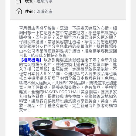
晚餐
：溫暖的家
住宿
：溫暖的家
享用飯店豐盛早餐後，沉澱一下這幾天遊玩的心情，細
細回想一下在這幾天當中有那些地方、哪些景點讓您心
曠神怡、回味無窮？又是哪些地方讓您流連忘返的呢？
仔細回味過後，帶著笑容前往機場，準備回到您溫暖的
家與親朋好友們同分享您此趟的豪華旅程。抵達機場後
由本公司專業導遊協辦離境手續後，搭乘豪華客機返回
台北，結束此次愉快的旅程。
【福岡機場】
以為到機場旅途就都結束了嗎？全新升級
的福岡機場免稅店，整體規模比過去還要擴增四倍！進
入３樓【國際線】出境後就一定還得開啟採購能量，不
僅有日本各大知名品牌，亞洲地區的人氣美妝品牌也囊
括其中機場還多新增了44個全新日本品牌進駐，免稅店
區域不但大幅擴大，共匯聚128個品牌，購物選擇更加豐
富。除了保養品、醫藥品和美妝外，也有飾品、手帕等
雜貨，全新的HAKATA FOOD HALL美食廣場，匯集多家
九州特色餐廳，提供經典博多拉麵、烏龍麵等當地知名
料理，讓旅客在候機時也能悠閒地享受美食。美食、美
妝、精品、伴手禮應有盡有，完全就是海外旅客的購物
天堂！