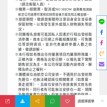
（請洽客服人員）。
※機票一經開票，取消或NO SHOW
退票費用須按
航空公司退票作業和扣除罰金後方能告知正確金額。
※旅遊期間，敬請旅客隨時注意自身安全並妥善
保管財物，以免發生意外或個人財物損失等狀
況。
※同團報名旅客可能因私人因素於行程出發前取
消參團，故本公司網上所載組團狀態、可售團
位等即時資訊，並非代表最終參團人數之依
據，敬請諒解。
※本行程如有推出任何優惠項目均屬限時限量，
正確內容、價格及出發日期，以報名當下實際
銷售狀況為主，本公司保留活動內容修改、解
釋及終止之權利。
※團體座位由航空公司安排，不適用於出發前預
先選位，也無法確認座位相關需求（如靠窗、
靠走道等），且座位安排乃依旅客英文姓名依
序排列，同行者有可能無法安排在一起，領隊
及導遊會盡力協助，但無法做出明確的保證，
敬請貴賓諒解。
※團體行程餐食皆為團體使用，如因個人因素需