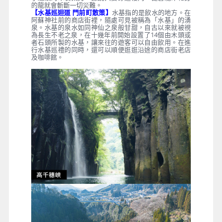
的龍就會斬斷一切災難。
【水基巡迴道 門前町散策】
水基指的是飲水的地方。在
阿蘇神社前的商店街裡，隨處可見被稱為「水基」的湧
泉。水基的泉水如同神仙之泉般甘甜，自古以來就被視
為長生不老之泉，在十幾年前開始設置了14個由木頭或
者石頭所製的水基，讓來往的遊客可以自由飲用。在進
行水基巡禮的同時，還可以順便逛逛沿途的商店街老店
及咖啡館。