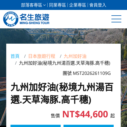
部落客專區
同業專區
企業專區
會員登入
清倉促銷
日本專館
首頁
日本旅遊行程
九州加好油
九州加好油(秘境九州湯百選.天草海豚.高千穗)
郵輪假期
團號 MST2026261109G
海島假期
九州加好油(秘境九州湯百
韓國
選.天草海豚.高千穗)
東南亞
NT$44,600
售價
起
美加紐澳