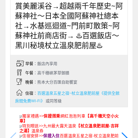
賞美麗溪谷→超越兩千年歷史~阿
蘇神社～日本全國阿蘇神社總本
社→水基巡迴道~門前町散策~阿
蘇神社前商店街→ ♨️百選飯店～
黑川秘境杖立溫泉肥前屋♨️
早餐
：飯店內享用
午餐
：高千穗峽茅草御膳
晚餐
：熊本大分百匯自助饗宴
住宿
：
百選溫泉五星之宿~杖立溫泉肥前屋《提供全館
房間免費WI-FI》
或同等級
獨家禮遇>>
保證搭乘
網紅泡泡列車
【高千穗天空小火
µ
車】
特別贈送>>九州最大露天溫泉
【杖立溫泉肥前屋-吉祥
µ
之湯】
溫泉券
住宿安排>>
保證入住
百選溫泉五星之宿-杖立溫泉肥前
µ