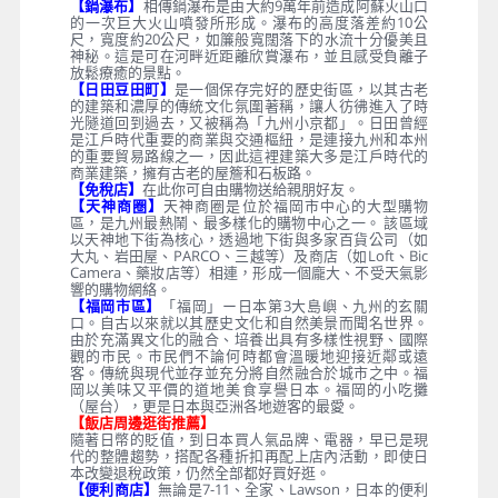
【鍋瀑布】
相傳鍋瀑布是由大約9萬年前造成阿蘇火山口
的一次巨大火山噴發所形成。瀑布的高度落差約10公
尺，寬度約20公尺，如簾般寬闊落下的水流十分優美且
神秘。這是可在河畔近距離欣賞瀑布，並且感受負離子
放鬆療癒的景點。
【日田豆田町】
是一個保存完好的歷史街區，以其古老
的建築和濃厚的傳統文化氛圍著稱，讓人彷彿進入了時
光隧道回到過去，又被稱為「九州小京都」。日田曾經
是江戶時代重要的商業與交通樞紐，是連接九州和本州
的重要貿易路線之一，因此這裡建築大多是江戶時代的
商業建築，擁有古老的屋簷和石板路。
【免稅店】
在此你可自由購物送給親朋好友。
【天神商圈】
天神商圈是位於福岡市中心的大型購物
區，是九州最熱鬧、最多樣化的購物中心之一。 該區域
以天神地下街為核心，透過地下街與多家百貨公司（如
大丸、岩田屋、PARCO、三越等）及商店（如Loft、Bic
Camera、藥妝店等）相連，形成一個龐大、不受天氣影
響的購物網絡。
【福岡市區】
「福岡」ー日本第3大島嶼、九州的玄關
口。自古以來就以其歷史文化和自然美景而聞名世界。
由於充滿異文化的融合、培養出具有多樣性視野、國際
觀的市民。市民們不論何時都會溫暖地迎接近鄰或遠
客。傳統與現代並存並充分將自然融合於城市之中。福
岡以美味又平價的道地美食享譽日本。福岡的小吃攤
（屋台），更是日本與亞洲各地遊客的最愛。
【飯店周邊逛街推薦】
隨著日幣的貶值，到日本買人氣品牌、電器，早已是現
代的整體趨勢，搭配各種折扣再配上店內活動，即使日
本改變退稅政策，仍然全部都好買好逛。
【便利商店】
無論是7-11、全家、Lawson，日本的便利