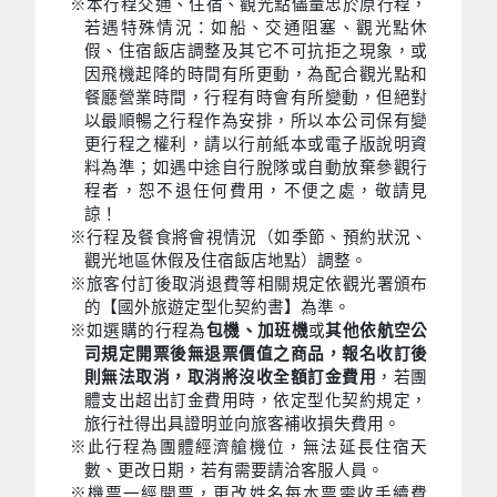
※本行程交通、住宿、觀光點儘量忠於原行程，
若遇特殊情況：如船、交通阻塞、觀光點休
假、住宿飯店調整及其它不可抗拒之現象，或
因飛機起降的時間有所更動，為配合觀光點和
餐廳營業時間，行程有時會有所變動，但絕對
以最順暢之行程作為安排，所以本公司保有變
更行程之權利，請以行前紙本或電子版說明資
料為準；如遇中途自行脫隊或自動放棄參觀行
程者，恕不退任何費用，不便之處，敬請見
諒！
※行程及餐食將會視情況（如季節、預約狀況、
觀光地區休假及住宿飯店地點）調整。
※旅客付訂後取消退費等相關規定依觀光署頒布
的【國外旅遊定型化契約書】為準。
※如選購的行程為
包機、加班機
或
其他依航空公
司規定開票後無退票價值之商品，報名收訂後
則無法取消，取消將沒收全額訂金費用
，若團
體支出超出訂金費用時，依定型化契約規定，
旅行社得出具證明並向旅客補收損失費用。
※此行程為團體經濟艙機位，無法延長住宿天
數、更改日期，若有需要請洽客服人員。
※機票一經開票，更改姓名每本票需收手續費