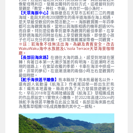
像聖母瑪利亞，發展出獨特的信仰方式，這裡最特別的
景觀是「教堂、神社、寺廟」共存於一個小漁村。
【天草海豚中心】
海豚棲息在天草市五和町二江的周邊
海域、能與大約有200頭野生的南半道海豚在海上相遇，
是天草最受歡迎的休閒活動之一。海豚觀賞團一年四季
都可出海觀賞海豚，當地以與海豚相遇的機率超過90％
而自豪。特別是從春季到夏季為觀賞的最佳季節。在享
受舒適海風的同時並在船上享受觀賞海豚，即使是小孩
子也可以充分的享樂，也非常推薦攜家帶眷一同觀賞。
※註：若海象不佳無法出海，為顧及貴賓安全，改去
WakuWaku海中水族館及L'isola Terrace天草海景咖啡
廳。
【長部田海床路】
在通往大海的路上，感受到地球在運
轉！有著日本第一大潮汐落差的有明海，在退潮時才出
現的道路上，在紫菜收穫的季節，卡車在海洋中排成一
排，非常的夢幻。在退潮漲潮的兩個小時左右是觀賞的
最佳時間。
【舵手海俠甚平雕像】
熊本縣除了熊本熊最著名以外，
還有超人氣動漫《航海王》作者尾田榮一郎出生於熊
本！繼熊本地震後，縣政府為了大力發揚旅遊觀光文
化，早在2018年宣布將陸續設置《航海王》草帽團成員
的作品原設定1:1實物大小雕像，於2022年高達220cm的
操舵手海俠甚平雕像在此設立落成，長部田海床路也成
為蒐集草帽團10名成員雕像的其中之一據點。