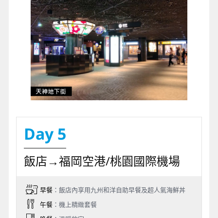
Day 5
飯店→福岡空港/桃園國際機場
早餐
：飯店內享用九州和洋自助早餐及超人氣海鮮丼
午餐
：機上精緻套餐