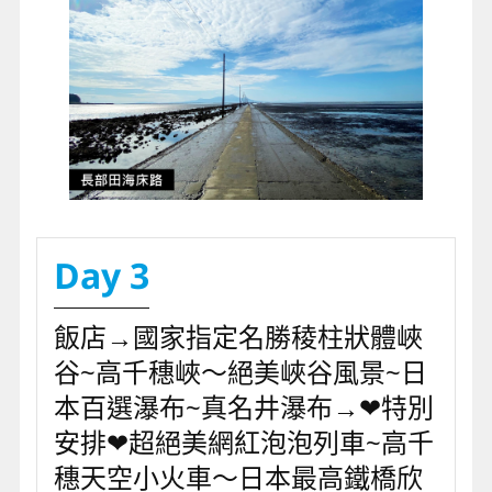
Day 3
飯店→國家指定名勝稜柱狀體峽
谷~高千穗峽～絕美峽谷風景~日
本百選瀑布~真名井瀑布→❤特別
安排❤超絕美網紅泡泡列車~高千
穗天空小火車～日本最高鐵橋欣