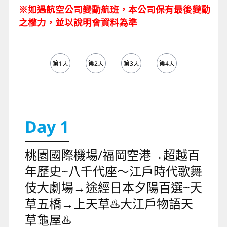
※如遇航空公司變動航班，本公司保有最後變動
之權力，並以說明會資料為準
第1天
第2天
第3天
第4天
第5天
Day 1
桃園國際機場/福岡空港→超越百
年歷史~八千代座～江戶時代歌舞
伎大劇場→途經日本夕陽百選~天
草五橋→上天草♨️大江戶物語天
草龜屋♨️