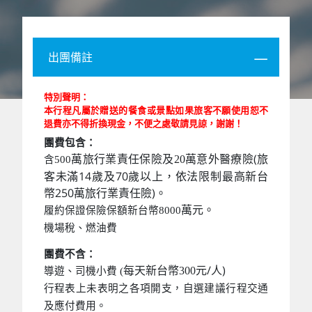
出團備註
特別聲明：
本行程凡屬於贈送的餐食或景點如果旅客不願使用恕不
退費亦不得折換現金，不便之處敬請見諒，謝謝！
團費包含：
萬意外醫療險(旅
萬旅行業責任保險及20
含500
客未滿14歲及70歲以上，依法限制最高新台
幣250萬旅行業責任險)。
萬元。
履約保證保險保額新台幣8000
機場稅、燃油費
團費不含：
元/人)
每天新台幣300
導遊、司機小費 (
行程表上未表明之各項開支，自選建議行程交通
及應付費用。