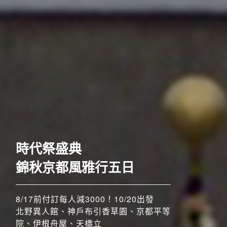
歐洲
時代祭盛典
錦秋京都風雅行五日
8/17前付訂每人減3000！10/20出發
北野異人館、神戶布引香草園、京都平等
院、伊根舟屋、天橋立
搶先GO