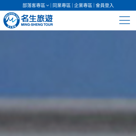
部落客專區
同業專區
企業專區
會員登入
清倉促銷
日本專館
郵輪假期
海島假期
韓國
東南亞
美加紐澳