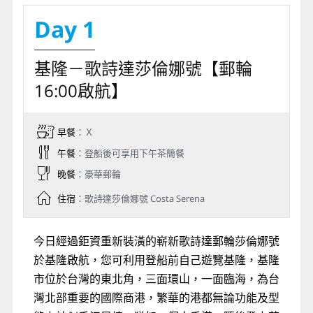
Day 1
基隆－歌詩達莎倫娜號【郵輪
16:00啟航】
早餐
：Ｘ
午餐
：登船後可享用下午茶簡餐
晚餐
：豪華郵輪
住宿
：歌詩達莎倫娜號 Costa Serena
今日經過鉅資重新裝潢的嶄新歌詩達郵輪莎倫娜號
於基隆啟航，您可利用登船前自己遊覽基隆，基隆
市位於台灣的東北角，三面環山，一面臨海，為台
灣北部重要的國際商港，繁華的港都無論功能及型