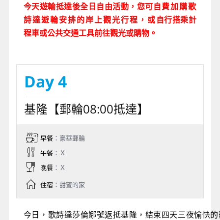
今天遊輪抵達後全日自由活動，您可
自費加購歌
詩達遊輪安排的岸上觀光行程，或
自行搭乘計
程車或公共交通工具前往觀光或購物。
Day 4
基隆【郵輪08:00抵達】
早餐
：豪華郵輪
午餐
：Ｘ
晚餐
：Ｘ
住宿
：甜蜜的家
今日，歌詩達莎倫娜號返抵基隆，結束四天三夜愉快的