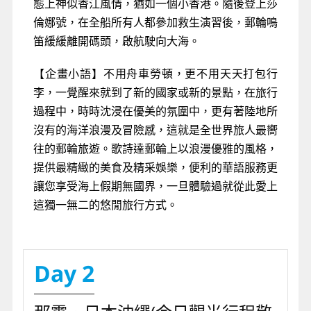
態上神似香江風情，猶如一個小香港。隨後登上莎
倫娜號，在全船所有人都參加救生演習後，郵輪鳴
笛緩緩離開碼頭，啟航駛向大海。
【企畫小語】不用舟車勞頓，更不用天天打包行
李，一覺醒來就到了新的國家或新的景點，在旅行
過程中，時時沈浸在優美的氛圍中，更有著陸地所
沒有的海洋浪漫及冒險感，這就是全世界旅人最嚮
往的郵輪旅遊。歌詩達郵輪上以浪漫優雅的風格，
提供最精緻的美食及精采娛樂，便利的華語服務更
讓您享受海上假期無國界，一旦體驗過就從此愛上
這獨一無二的悠閒旅行方式。
Day 2