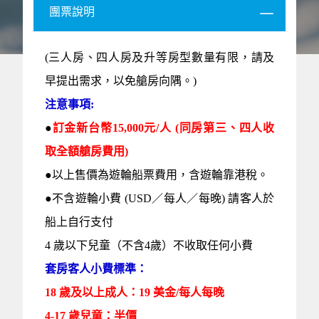
團票說明
(三人房、四人房及升等房型數量有限，請及
早提出需求，以免艙房向隅。)
注意事項:
●
訂金新台幣15,000元/人 (同房第三、四人收
取全額艙房費用)
●以上售價為遊輪船票費用，含遊輪靠港稅。
●不含遊輪小費 (USD／每人／每晚) 請客人於
船上自行支付
4 歲以下兒童（不含4歲）不收取任何小費
套房客人小費標準：
18 歲及以上成人：19 美金/每人每晚
4-17 歲兒童：半價