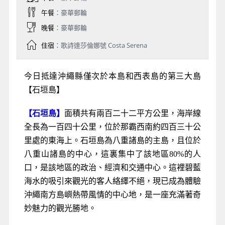
午餐
：豪華郵輪
晚餐
：豪華郵輪
住宿
：歌詩達莎倫娜號 Costa Serena
今日抵達沖繩縣僅次於本島和西表島的第三大島
【石垣島】
【石垣島】
面積共有兩百二十二平方公里，海岸線
全長為一百四十公里，位於那霸西南約四百三十公
里處的東海上。石垣島為八重諸島的主島，且位於
八重山諸島的中心，這裏集中了該地區80%的人
口，是該地區的政治、經濟和交通中心。這裡碧藍
海水的吸引來觀光的客人絡繹不絕，現已成為體驗
沖繩南方島嶼熱帶風情的中心地，是一座充滿著奇
妙魅力的觀光勝地。