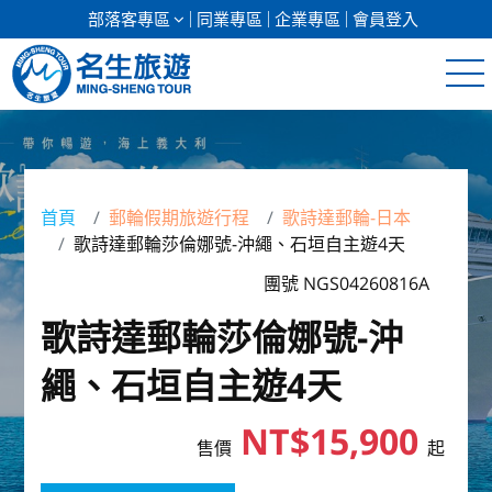
部落客專區
同業專區
企業專區
會員登入
清倉促銷
日本專館
首頁
郵輪假期旅遊行程
歌詩達郵輪-日本
歌詩達郵輪莎倫娜號-沖繩、石垣自主遊4天
郵輪假期
團號 NGS04260816A
海島假期
歌詩達郵輪莎倫娜號-沖
韓國
繩、石垣自主遊4天
東南亞
NT$15,900
售價
起
美加紐澳