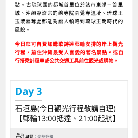
點。
古琉球國的都城首里位於該市東郊－
首里
城、沖繩臨濟宗的總寺院園覺寺遺址、琉球王
玉陵墓等處都能夠讓人領略到琉球王朝時代的
風貌。
今日您可自費加購歌詩達郵輪安排的岸上觀光
行程，前住沖繩最受人喜愛的著名景點。或
自
行搭乘計程車或公共交通工具前往觀光或購物。
Day 3
石垣島(今日觀光行程敬請自理)
【郵輪13:00抵達、21:00起航】
早餐
：豪華郵輪