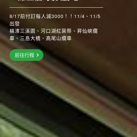
8/17前付訂每人減3000！！11/4、11/5
搶先GO
出發
橫濱三溪園、河口湖紅葉祭、昇仙峽纜
前往行程
車、三島大橋、高尾山纜車
前往行程
前往行程