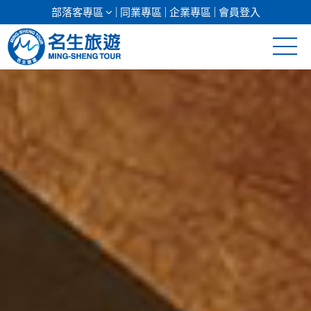
部落客專區
同業專區
企業專區
會員登入
清倉促銷
日本專館
郵輪假期
海島假期
韓國
東南亞
美加紐澳