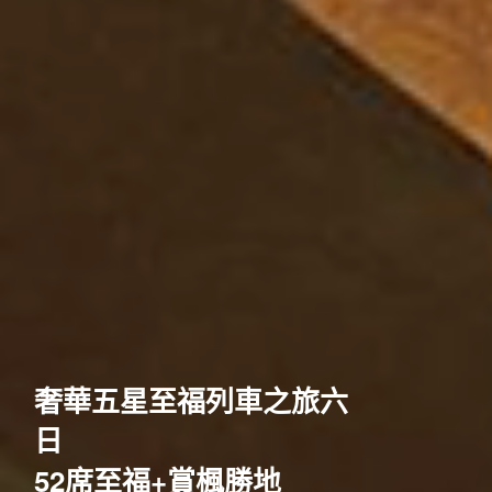
歐洲
奢華五星至福列車之旅六
日
52席至福+賞楓勝地