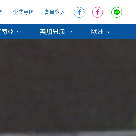
區
企業專區
會員登入
東南亞
美加紐澳
歐洲