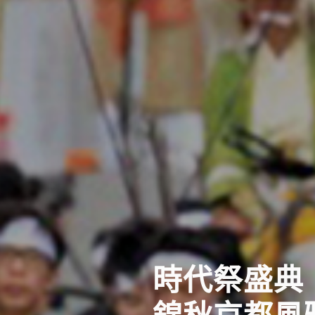
時代祭盛典
錦秋京都風