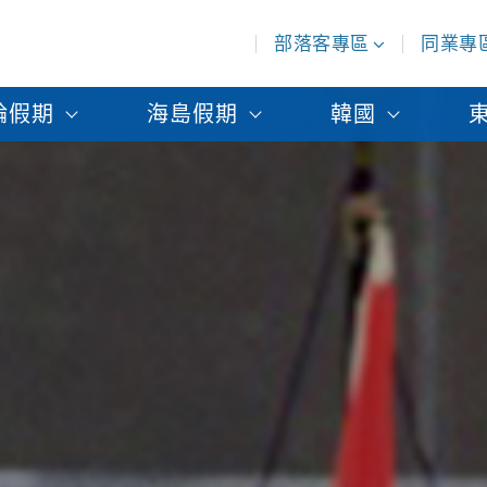
部落客專區
同業專
輪假期
海島假期
韓國