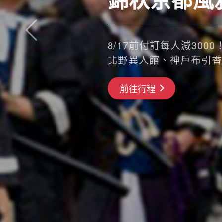
8/17前付訂每人減3000！
北野異人館、神戶布引香
搶先GO
前往行程
前往行程
前往行程