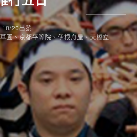
10/20出發
草園、京都平等院、伊根舟屋、天橋立