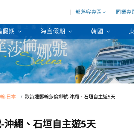
部落客專區
同業專
輪假期
海島假期
韓國
輪-日本
歌詩達郵輪莎倫娜號-沖繩、石垣自主遊5天
-沖繩、石垣自主遊5天