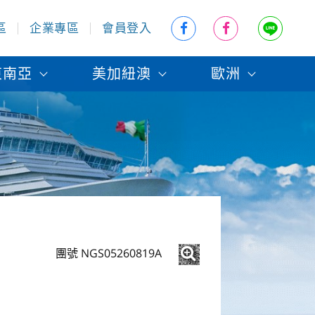
區
企業專區
會員登入
東南亞
美加紐澳
歐洲
團號 NGS05260819A