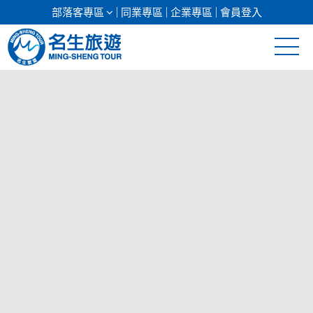
部落客專區
同業專區
企業專區
會員登入
清倉促銷
日本專館
郵輪假期
海島假期
韓國
東南亞
美加紐澳