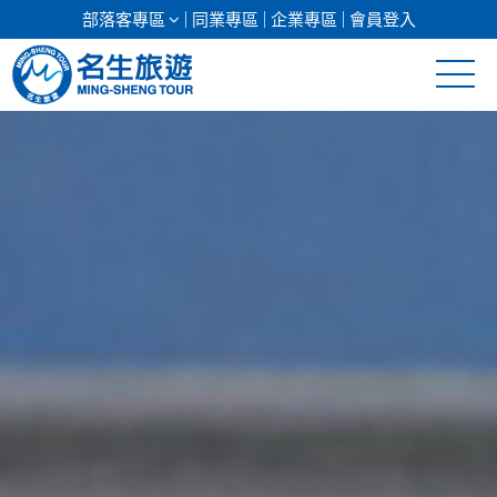
部落客專區
同業專區
企業專區
會員登入
清倉促銷
日本專館
郵輪假期
海島假期
韓國
東南亞
美加紐澳