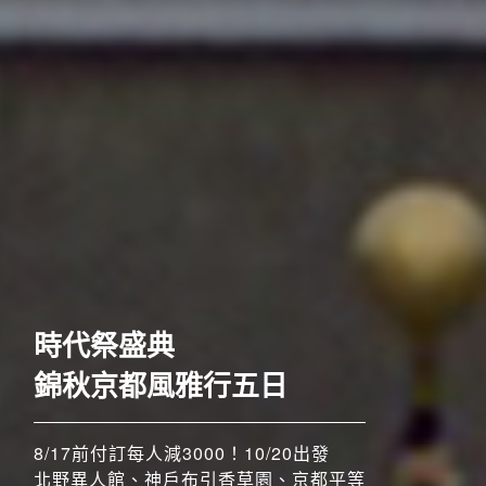
歐洲
時代祭盛典
錦秋京都風雅行五日
8/17前付訂每人減3000！10/20出發
北野異人館、神戶布引香草園、京都平等