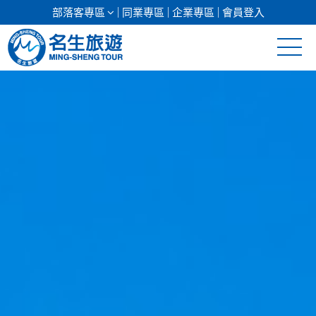
部落客專區
同業專區
企業專區
會員登入
清倉促銷
日本專館
郵輪假期
海島假期
韓國
東南亞
美加紐澳