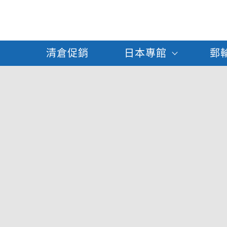
清倉促銷
日本專館
郵