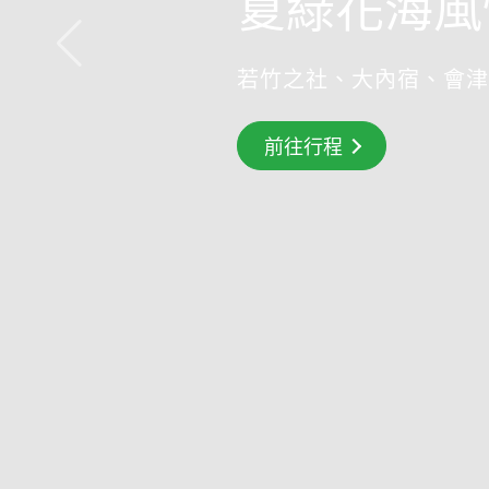
夏綠花海風
若竹之社、大內宿、會津
搶先GO
前往行程
前往行程
前往行程