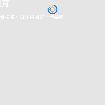
情
若松城、日光東照宮、偕樂園