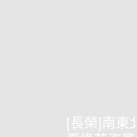
[長榮]南