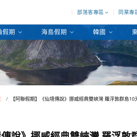
部落客專區
同業專
輪假期
海島假期
韓國
光
【阿聯假期】《仙境傳說》挪威經典雙峽灣 羅浮敦群島10
傳說》挪威經典雙峽灣 羅浮敦群