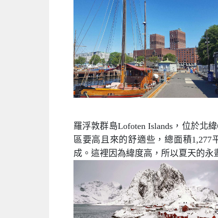
羅浮敦群島Lofoten Island
區要高且來的舒適些，總面積1,277平方
成。這裡因為緯度高，所以夏天的永