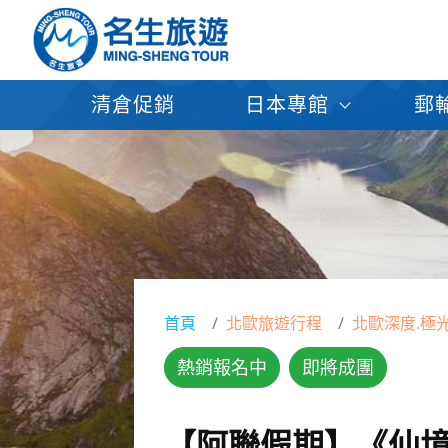
清倉促銷
日本專館
郵
首頁
北歐旅遊行程
北歐深度.極
熱銷報名中
即將成團
【阿聯假期】《仙境