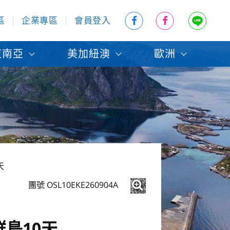
區
企業專區
會員登入
東南亞
美加紐澳
歐洲
天
團號 OSL10EKE260904A
島10天