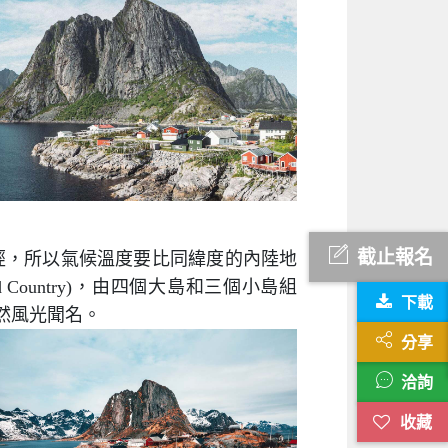
截止報名
流的流經，所以氣候溫度要比同緯度的內陸地
 Country)，由四個大島和三個小島組
下載
然風光聞名。
分享
洽詢