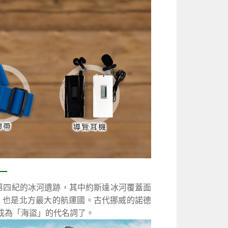
—
第四紀的冰河遺跡，其中約斯達冰河覆蓋面
道，也是北方最大的航運國。古代挪威的諾德
就成為「海盜」的代名詞了。