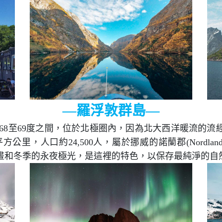
—羅浮敦群島—
s，位於北緯68至69度之間，位於北極圈內，因為北大西洋暖
公里，人口約24,500人，屬於挪威的諾蘭郡(Nordland
晝和冬季的永夜極光，是這裡的特色，以保存最純淨的自