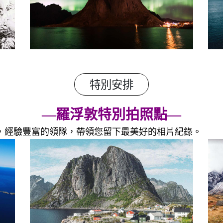
特別安排
—羅浮敦特別拍照點—
，
經驗豐富的領隊，帶領您留下最美好的相片紀錄。