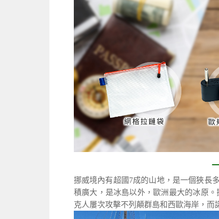
挪威境內有超國7成的山地，是一個狹長
積廣大，是冰島以外，歐洲最大的冰原。挪
克人屢次攻擊不列顛群島和西歐海岸，而諾德