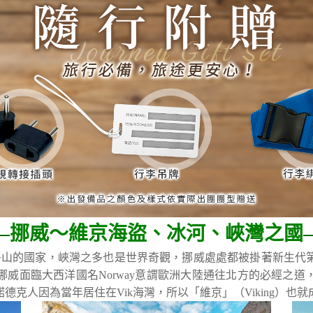
—
挪威～維京海盜、冰河、峽灣之國
多山的國家，峽灣之多也是世界奇觀，挪威處處都被掛著新生代
威面臨大西洋國名Norway意謂歐洲大陸通往北方的必經之
克人因為當年居住在Vik海灣，所以「維京」（Viking）也