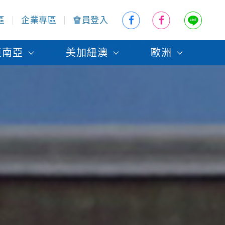
區
企業專區
會員登入
東南亞
美加紐澳
歐洲