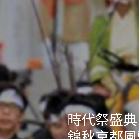
時代祭盛典
錦秋京都風