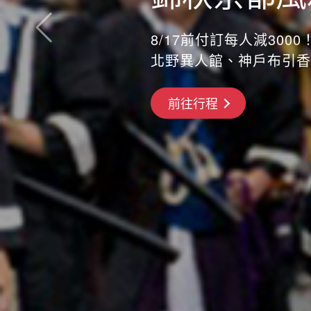
8/17前付訂每人減3000！
北野異人館、神戶布引香
搶先GO
前往行程
前往行程
前往行程